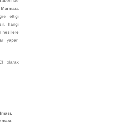
raberinde
,
Marmara
re ettiği
ıl, hangi
 nesillere
arı yapar,
CI
olarak
lması,
nması.