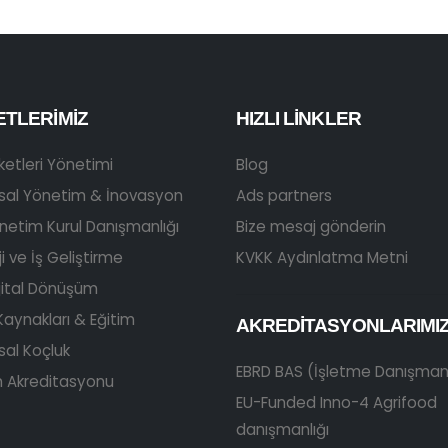
ETLERIMIZ
HIZLI LINKLER
rketleri Yönetimi
Blog
sal Yönetim & İnovasyon
Ads partners
netim Kurul Danışmanlığı
Bize mesaj gönderin
i ve İş Geliştirme
KVKK Aydınlatma Metni
ijital Dönüşüm
Kaynakları & Eğitim
AKREDITASYONLARIMI
al Koçluk
EBRD BAS (İşletme Danışmanl
 Akreditasyonu
EU-Funded Inno-4 Agrifood
danışmanlığı