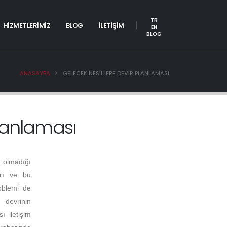
TR
HİZMETLERİMİZ
BLOG
İLETİŞİM
EN
BLOG
ANASAYFA
GELECEK NESILLERE DEVIR PLANLAMASI
Planlaması
 olmadığı
arı ve bu
oblemi de
 devrinin
 iletişim