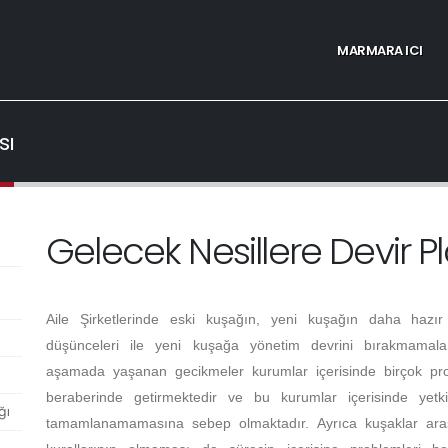
MARMARA ICI
sı
Gelecek Nesillere Devir 
Aile Şirketlerinde eski kuşağın, yeni kuşağın daha hazır
düşünceleri ile yeni kuşağa yönetim devrini bırakmamal
aşamada yaşanan gecikmeler kurumlar içerisinde birçok pr
beraberinde getirmektedir ve bu kurumlar içerisinde yetki
ğı
tamamlanamamasına sebep olmaktadır. Ayrıca kuşaklar arası