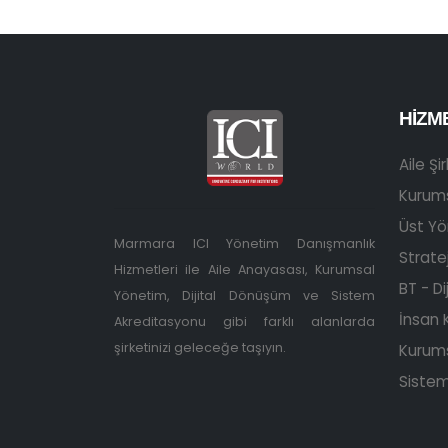
HIZM
Aile Şi
Kurum
Üst Yö
Marmara ICI Yönetim Danışmanlık
Stratej
Hizmetleri ile Aile Anayasası, Kurumsal
BT - D
Yönetim, Dijital Dönüşüm ve Sistem
İnsan 
Akreditasyonu gibi farklı alanlarda
şirketinizi geleceğe taşıyın.
Kurums
Sistem