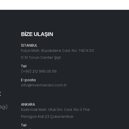
BIZE ULAŞIN
İSTANBUL
Fulya Mah. Büyükdere Cad. No: 74D K:03
D:10 Torun Center Şişli
Tel
(+90) 212 995 05 56
E-posta
info@marmaraici.com.tr
Z
ANKARA
ığı)
Kızılırmak Mah. Ufuk Üni. Cad. No:3 The
Paragon Kat:23 Çukurambar
Tel