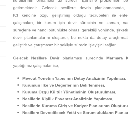
kurallarının olmaması da sürecin içerisine problemleri be
getirmektedir. Gelecek nesillere devrin planlanmasında
ICI
kendine özgü geliştirmiş olduğu tecrübeleri ile enteg
çalışmaları, bir kurum için devir sürecinin ne zaman, nas
süreçlerle ve hangi bütünlükte olması gerektiği yönünde, şirketin
devir planlamalarını oluşturur, bu nokta da detay araştırmal
geliştirir ve çatışmasız bir şekliyle sürecin işleyişini sağlar.
Gelecek Nesillere Devir planlaması sürecinde
Marmara I
yaptığımız çalışmalar ise;
Mevcut Yönetim Yapısının Detay Analizinin Yapılması,
Kurumun İlke ve Değerlerinin Belirlenmesi,
Kuruma Özgü Kültür Yönetiminin Oluşturulması,
Nesillerin Kişilik Envanter Analizinin Yapılması,
Nesillerin Kuruma Giriş ve Kariyer Planlarının Oluşturu
Nesillere Devredilecek Yetki ve Sorumlulukların Planla