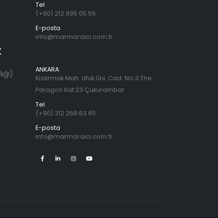
Tel
(+90) 212 995 05 56
E-posta
info@marmaraici.com.tr
Z
ANKARA
ığı)
Kızılırmak Mah. Ufuk Üni. Cad. No:3 The
Paragon Kat:23 Çukurambar
Tel
(+90) 312 258 63 65
E-posta
info@marmaraici.com.tr