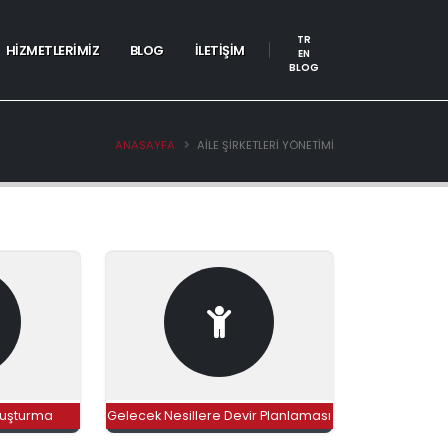
TR
HİZMETLERİMİZ
BLOG
İLETİŞİM
EN
BLOG
ANASAYFA
AILE ŞIRKETLERI YÖNETIMI
luşturma
Gelecek Nesillere Devir Planlaması