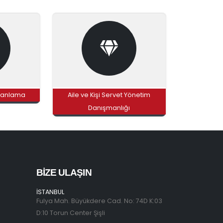
 Planlama
Aile ve Kişi Servet Yönetim
Danışmanlığı
BIZE ULAŞIN
İSTANBUL
Fulya Mah. Büyükdere Cad. No: 74D K:03
D:10 Torun Center Şişli