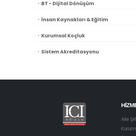
BT - Dijital Dönüşüm
İnsan Kaynakları & Eğitim
Kurumsal Koçluk
Sistem Akreditasyonu
HIZM
Aile Şi
Kurum