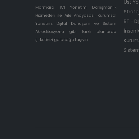
Üst Yö
Marmara ICI Yönetim Danışmanlık
Stratej
Hizmetleri ile Aile Anayasası, Kurumsal
BT - D
Yönetim, Dijital Dönüşüm ve Sistem
İnsan 
Akreditasyonu gibi farklı alanlarda
şirketinizi geleceğe taşıyın.
Kurums
Sistem