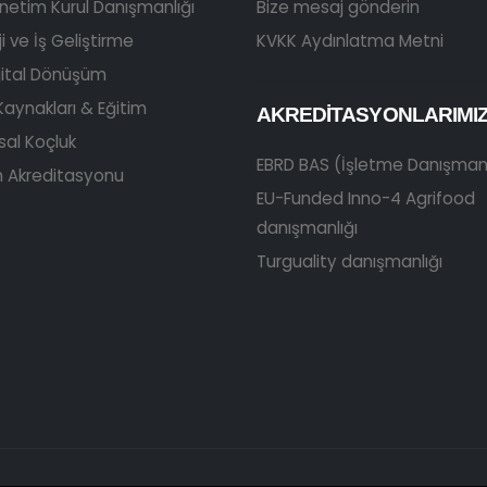
netim Kurul Danışmanlığı
Bize mesaj gönderin
i ve İş Geliştirme
KVKK Aydınlatma Metni
ijital Dönüşüm
Kaynakları & Eğitim
AKREDITASYONLARIMI
al Koçluk
EBRD BAS (İşletme Danışmanl
 Akreditasyonu
EU-Funded Inno-4 Agrifood
danışmanlığı
Turguality danışmanlığı